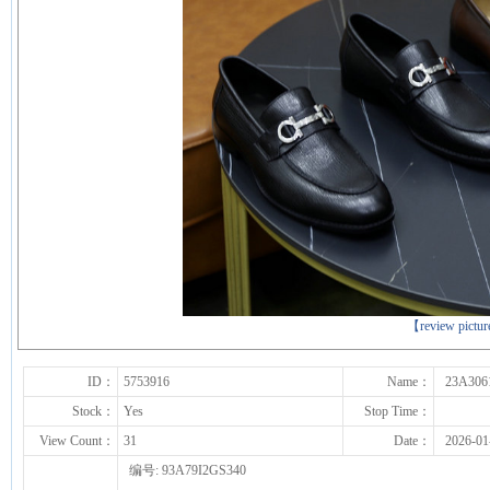
下一张
【review pictu
ID：
5753916
Name：
23A306
Stock：
Yes
Stop Time：
View Count：
31
Date：
2026-01
编号: 93A79I2GS340