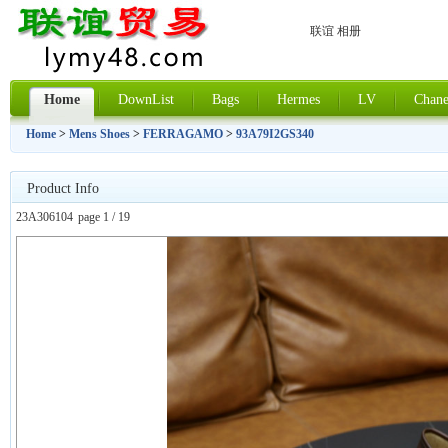
联谊 相册
Home
DownList
Bags
Hermes
LV
Chane
Home
>
Mens Shoes
>
FERRAGAMO
>
93A79I2GS340
Product Info
23A306104
page 1 / 19
上一张