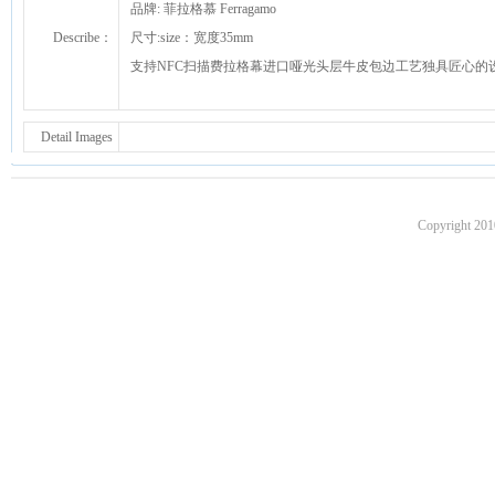
品牌: 菲拉格慕 Ferragamo
Describe：
尺寸:size：宽度35mm
支持NFC扫描费拉格幕进口哑光头层牛皮包边工艺独具匠心的
Detail Images
Copyright 201