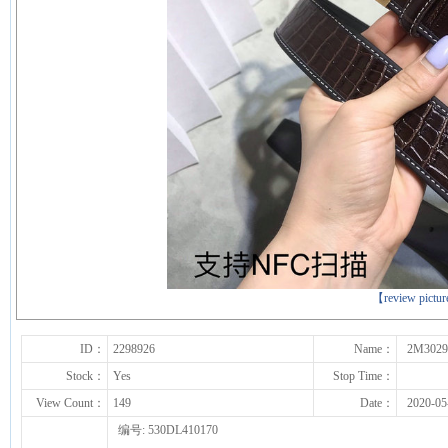
下一张
【review pictu
ID：
2298926
Name：
2M3029
Stock：
Yes
Stop Time：
View Count：
149
Date：
2020-05
编号: 530DL410170