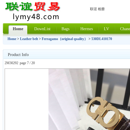
联谊 相册
Home
DownList
Bags
Hermes
LV
Chane
Home
>
Leather belt
>
Ferragamo（original quality）
>
530DL410170
Product Info
2M30292
page 7 / 20
上一张