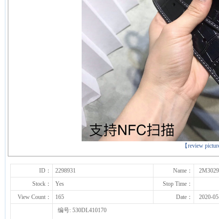
下一张
【review pictu
ID：
2298931
Name：
2M3029
Stock：
Yes
Stop Time：
View Count：
165
Date：
2020-05
编号: 530DL410170