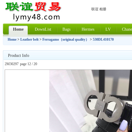
联谊 相册
Home
DownList
Bags
Hermes
LV
Chane
Home
>
Leather belt
>
Ferragamo（original quality）
>
530DL410170
Product Info
2M30297
page 12 / 20
上一张