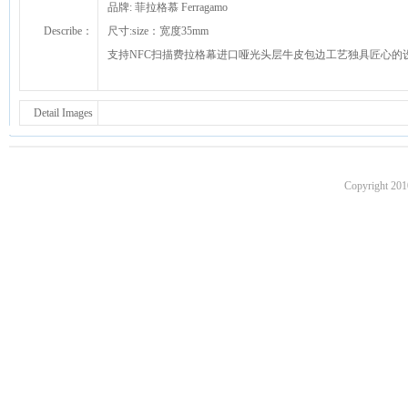
品牌: 菲拉格慕 Ferragamo
Describe：
尺寸:size：宽度35mm
支持NFC扫描费拉格幕进口哑光头层牛皮包边工艺独具匠心的
Detail Images
Copyright 201