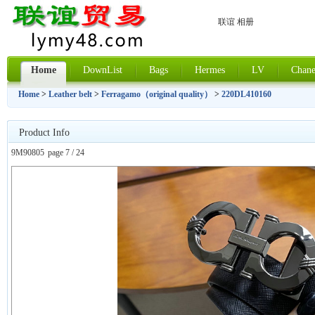
联谊 相册
Home
DownList
Bags
Hermes
LV
Chane
Home
>
Leather belt
>
Ferragamo（original quality）
>
220DL410160
Product Info
9M90805
page 7 / 24
上一张