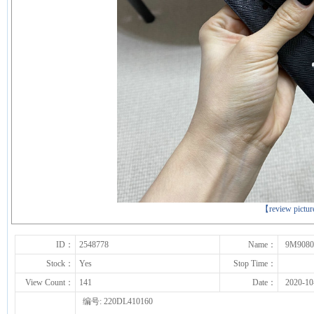
下一张
【review pictu
ID：
2548778
Name：
9M9080
Stock：
Yes
Stop Time：
View Count：
141
Date：
2020-10
编号: 220DL410160