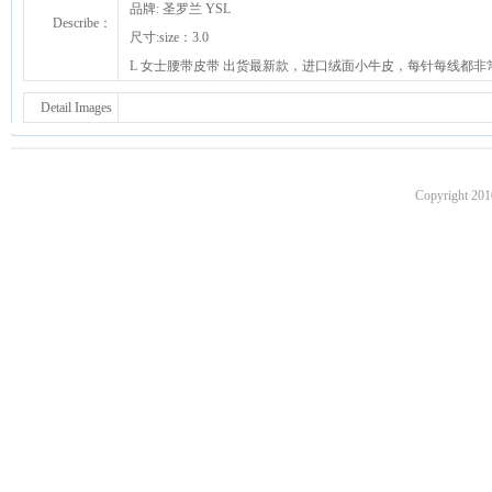
品牌: 圣罗兰 YSL
Describe：
尺寸:size：3.0
L 女士腰带皮带 出货最新款，进口绒面小牛皮，每针每线都非
Detail Images
Copyright 201