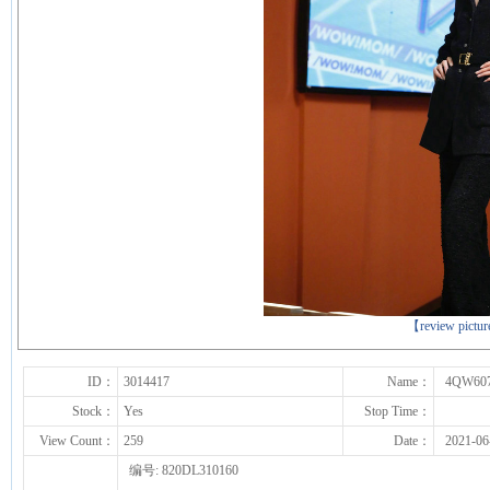
下一张
【review pictu
ID：
3014417
Name：
4QW60
Stock：
Yes
Stop Time：
View Count：
259
Date：
2021-06
编号: 820DL310160