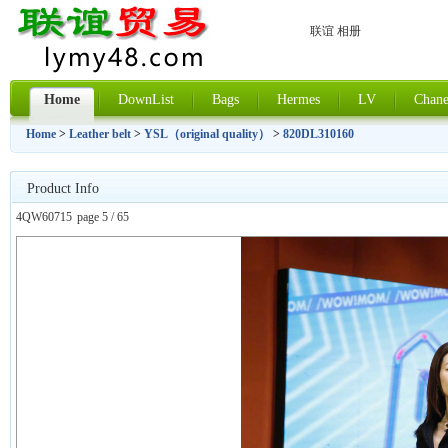
联谊 相册
Home
DownList
Bags
Hermes
LV
Chane
Home
>
Leather belt
>
YSL（original quality）
>
820DL310160
Product Info
4QW60715
page 5 / 65
上一张