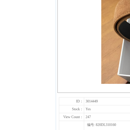
ID：
3014449
Stock：
Yes
View Count：
247
编号: 820DL310160