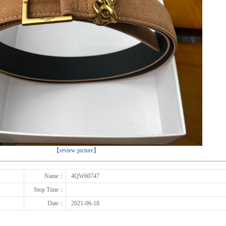
下一张
【review picture】
Name：
4QW60747
Stop Time：
Date：
2021-06-18