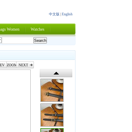
中文版
|
English
ags Women
Watches
EV
ZOOM
NEXT