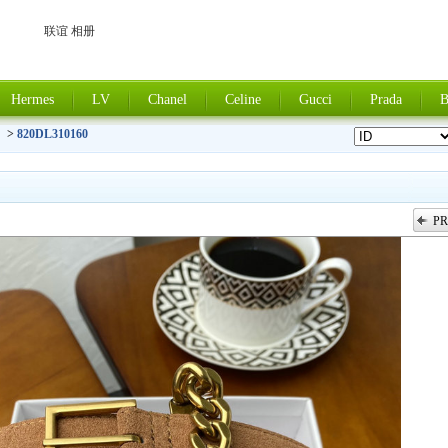
联谊 相册
Hermes
LV
Chanel
Celine
Gucci
Prada
B
）
>
820DL310160
PR
上一张