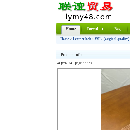
Home
DownList
Bags
Home
>
Leather belt
>
YSL（original quality
Product Info
4QW60747
page 37 / 65