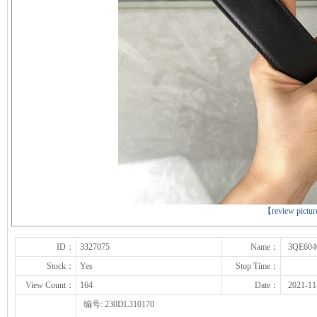
下一张
【review pictu
ID：
3327075
Name：
3QE604
Stock：
Yes
Stop Time：
View Count：
164
Date：
2021-11
编号: 230DL310170