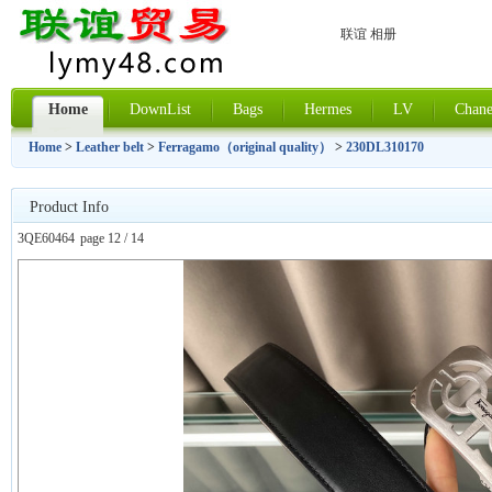
联谊 相册
Home
DownList
Bags
Hermes
LV
Chane
Home
>
Leather belt
>
Ferragamo（original quality）
>
230DL310170
Product Info
3QE60464
page 12 / 14
上一张