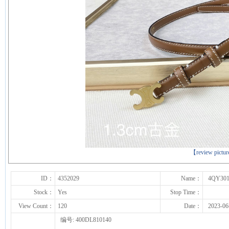
下一张
【review pictu
ID：
4352029
Name：
4QY301
Stock：
Yes
Stop Time：
View Count：
120
Date：
2023-06
编号: 400DL810140