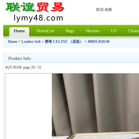
联谊 相册
Home
DownList
Bags
Hermes
LV
Chane
Home
>
Leather belt
>
赛琳 CELINE （原版）
>
400DL810140
Product Info
4QY30108
page 20 / 32
上一张