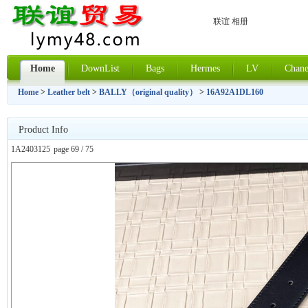
联谊 相册
Home
DownList
Bags
Hermes
LV
Chane
Home
>
Leather belt
>
BALLY（original quality）
>
16A92A1DL160
Product Info
1A2403125
page 69 / 75
上一张