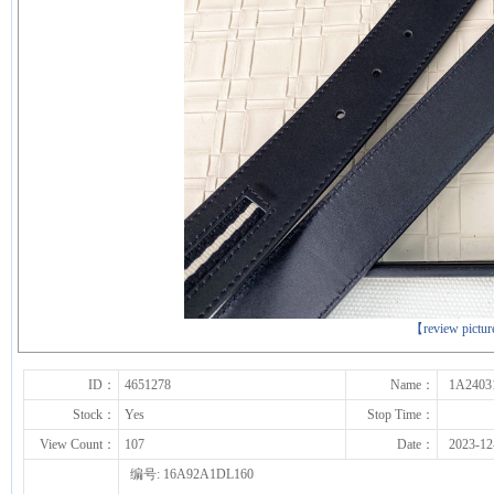
下一张
【review pictu
ID：
4651278
Name：
1A2403
Stock：
Yes
Stop Time：
View Count：
107
Date：
2023-12
编号: 16A92A1DL160