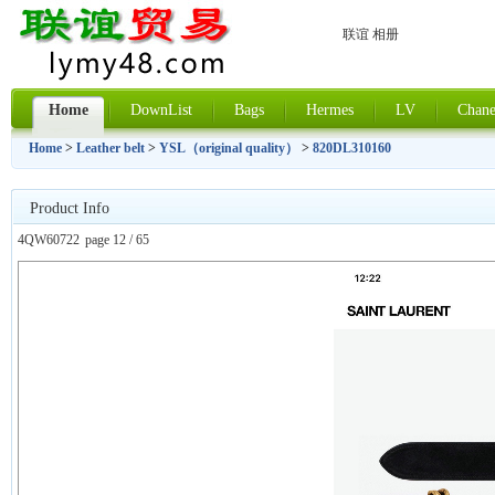
联谊 相册
Home
DownList
Bags
Hermes
LV
Chane
Home
>
Leather belt
>
YSL（original quality）
>
820DL310160
Product Info
4QW60722
page 12 / 65
上一张