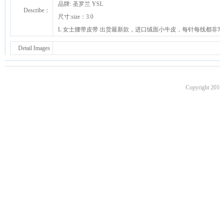
品牌: 圣罗兰 YSL
Describe：
尺寸:size：3.0
L 女士腰带皮带 出货最新款，进口绒面小牛皮，每针每线都非
Detail Images
Copyright 201