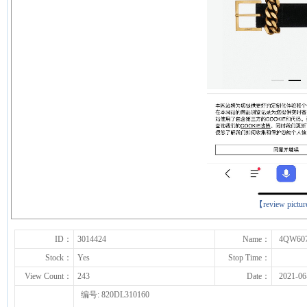
下一张
【review pictu
ID：
3014424
Name：
4QW60
Stock：
Yes
Stop Time：
View Count：
243
Date：
2021-06
编号: 820DL310160