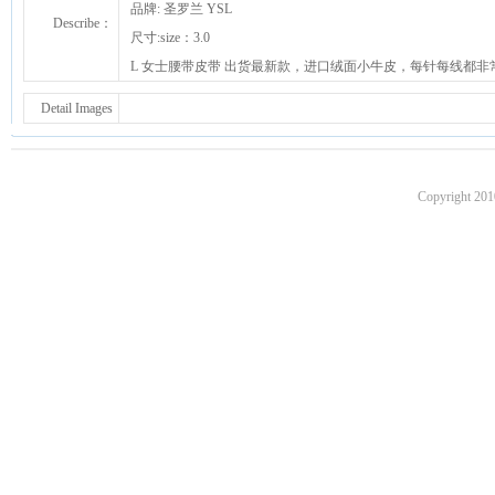
品牌: 圣罗兰 YSL
Describe：
尺寸:size：3.0
L 女士腰带皮带 出货最新款，进口绒面小牛皮，每针每线都非
Detail Images
Copyright 201