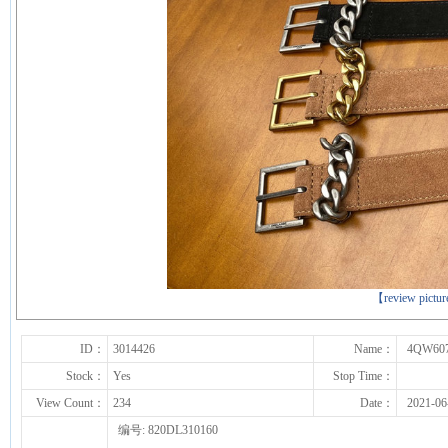
下一张
【review pictu
ID：
3014426
Name：
4QW60
Stock：
Yes
Stop Time：
View Count：
234
Date：
2021-06
编号: 820DL310160