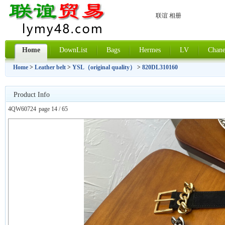
联谊 相册
Home
DownList
Bags
Hermes
LV
Chane
Home
>
Leather belt
>
YSL（original quality）
>
820DL310160
Product Info
4QW60724
page 14 / 65
上一张